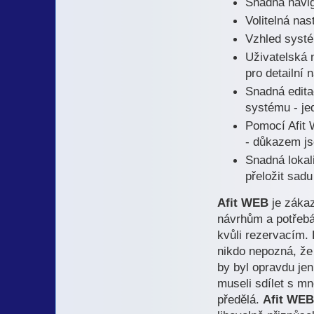
Snadná navig
Volitelná nas
Vzhled systé
Uživatelská 
pro detailní 
Snadná edit
systému - jed
Pomocí Afit 
- důkazem jso
Snadná lokal
přeložit sad
Afit WEB
je zákaz
návrhům a potřebá
kvůli rezervacím.
nikdo nepozná, že
by byl opravdu jen
museli sdílet s mn
předělá.
Afit WEB