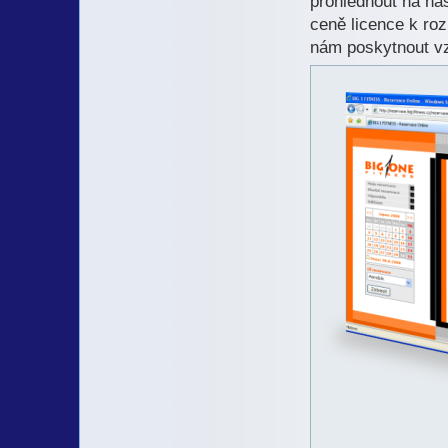
prohlédnout na ná
ceně licence k ro
nám poskytnout v