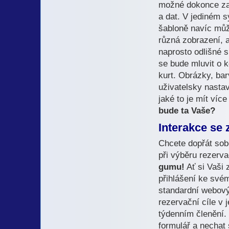
možné dokonce za b
a dat. V jediném 
šabloně navíc může
různá zobrazení, 
naprosto odlišné s
se bude mluvit o 
kurt. Obrázky, bar
uživatelsky nastav
jaké to je mít více
bude ta Vaše?
Interakce se
Chcete dopřát so
při výběru rezerv
gumu!
Ať si Vaši 
přihlášení ke své
standardní webový
rezervační cíle v
týdenním členění.
formulář a nechat