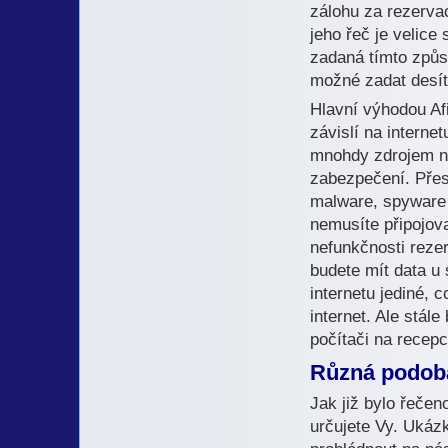
zálohu za rezervac
jeho řeč je velice
zadaná tímto způs
možné zadat desít
Hlavní výhodou Afi
závislí na interne
mnohdy zdrojem n
zabezpečení. Přes
malware, spyware a
nemusíte připojova
nefunkčnosti reze
budete mít data u 
internetu jediné, 
internet. Ale stál
počítači na recepc
Různá podoba
Jak již bylo řečen
určujete Vy. Ukáz