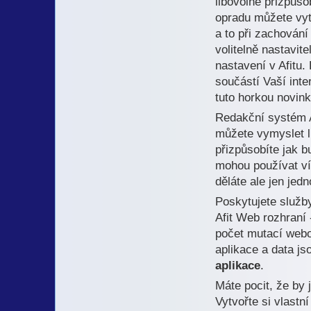
libovolně přizpůs
opradu můžete vyt
a to při zachování
volitelně nastavi
nastavení v Afitu.
součástí Vaší int
tuto horkou novin
Redakční systém Af
můžete vymyslet li
přizpůsobíte jak b
mohou používat ví
děláte ale jen jed
Poskytujete služb
Afit Web rozhraní 
počet mutací webo
aplikace a data js
aplikace
.
Máte pocit, že by
Vytvořte si vlastn