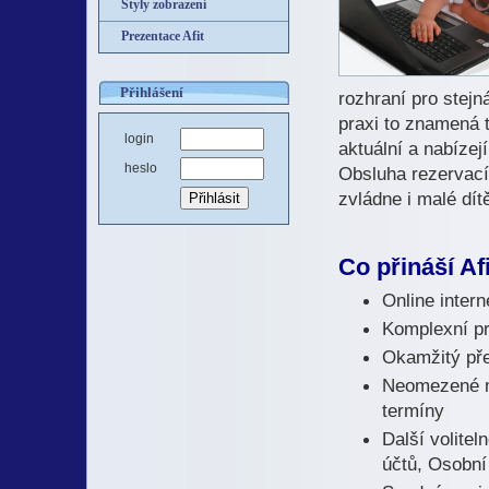
Styly zobrazení
Prezentace Afit
Přihlášení
rozhraní pro stejn
praxi to znamená t
login
aktuální a nabíze
heslo
Obsluha rezervací
zvládne i malé dít
Co přináší A
Online inter
Komplexní pr
Okamžitý pře
Neomezené mn
termíny
Další volite
účtů, Osobní 