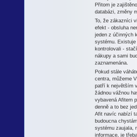
Přitom je zajištěn
databázi, změny mu
To, že zákazníci 
efekt - obsluha ne
jeden z účinných 
systému. Existuje
kontrolovali - sta
nákupy a sami bud
zaznamenána.
Pokud stále váhát
centra, můžeme Vá
patří k největším
žádnou vážnou havá
vybavená Afitem pr
denně a to bez jed
Afit navíc nabízí 
budoucna chystáme
systému zaujala, 
informace, je třeb