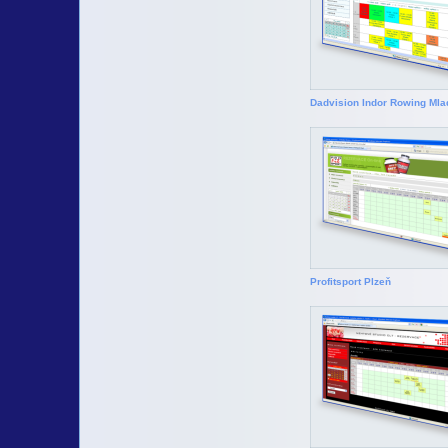
Dadvision Indor Rowing Mla
Profitsport Plzeň