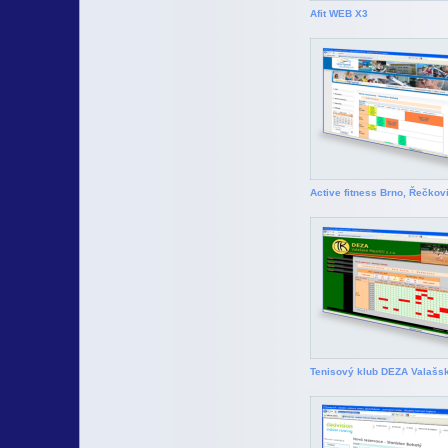
Afit WEB X3
Active fitness Brno, Řečkov
Tenisový klub DEZA Valašsk