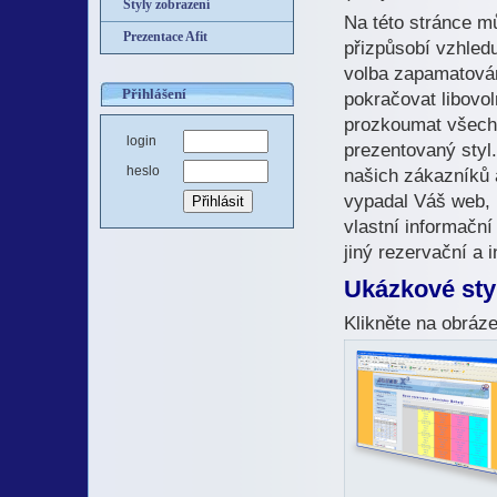
Styly zobrazení
Na této stránce m
Prezentace Afit
přizpůsobí vzhledu
volba zapamatována
Přihlášení
pokračovat libovo
prozkoumat všechn
login
prezentovaný styl.
heslo
našich zákazníků 
vypadal Váš web, 
vlastní informačn
jiný rezervační a 
Ukázkové sty
Klikněte na obráz