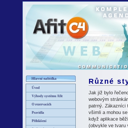
Hlavní nabídka
Různé sty
Úvod
Jak již bylo řeče
Výhody systému Afit
webovým stránkám 
O rezervacích
patrný. Zákazníci 
všimli a mohou se 
Pravidla
když aplikace běží
Přihlášení
(obvykle ve tvaru 