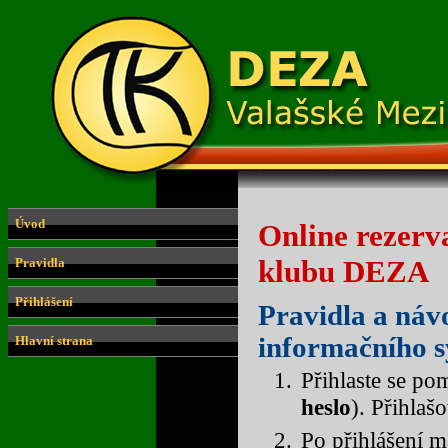
Úvod
Online rezerv
klubu DEZA
Pravidla
Přihlášení
Pravidla a náv
informačního 
Hlavní strana
Přihlaste se po
heslo
). Přihlaš
Po přihlášení 