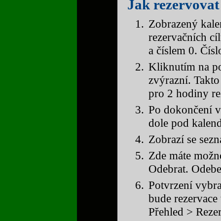
Jak rezervovat
Zobrazený kale
rezervačních cí
a číslem 0. Čís
Kliknutím na po
zvýrazní. Takto
pro 2 hodiny re
Po dokončení vý
dole pod kalen
Zobrazí se sezn
Zde máte možno
Odebrat. Odeber
Potvrzení vybr
bude rezervace 
Přehled > Rezer