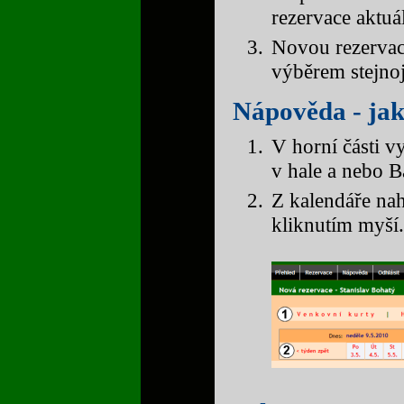
rezervace aktu
Novou rezervaci
výběrem stejno
Nápověda - jak
V horní části v
v hale a nebo 
Z kalendáře na
kliknutím myší.