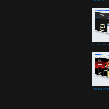
Nehtové Studio
Fitcentrum AVE
Fitpeople Jihla