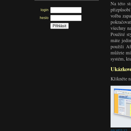
Na této s
přizpůsobí
login
volba zapa
heslo
pokračovat
všechny na
Použité st
máte jedi
použili A
můžete mít
systém, kt
Ukázkové
Klikněte n
Afit WEB X3