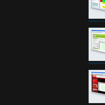
Dadvision Indo
Profitsport Plz