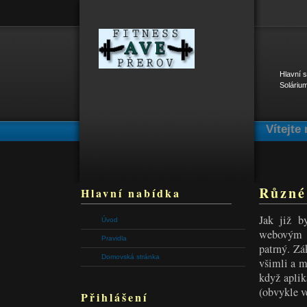
Hlavní 
Soláriu
Vítejte
Různé 
Hlavní nabídka
Jak již b
Úvod
webovým s
Pravidla
patrný. Zá
Domovská stránka
všimli a m
když aplik
(obvykle v
Přihlášení