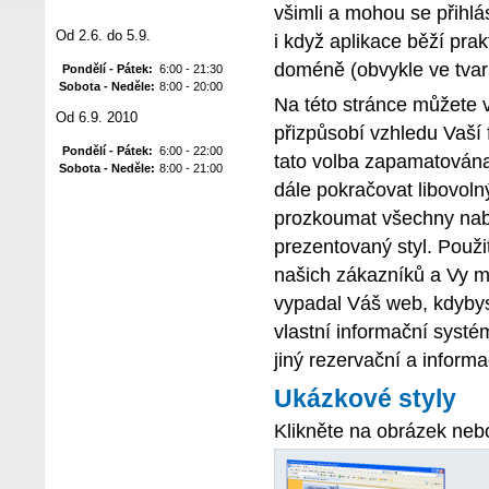
všimli a mohou se přihlá
Od 2.6. do 5.9.
i když aplikace běží prak
doméně (obvykle ve tvar
Pondělí - Pátek:
6:00 - 21:30
Sobota - Neděle:
8:00 - 20:00
Na této stránce můžete v
Od 6.9. 2010
přizpůsobí vzhledu Vaší 
Pondělí - Pátek:
6:00 - 22:00
tato volba zapamatována 
Sobota - Neděle:
8:00 - 21:00
dále pokračovat libovoln
prozkoumat všechny nabí
prezentovaný styl. Použit
našich zákazníků a Vy m
vypadal Váš web, kdybyst
vlastní informační syst
jiný rezervační a informa
Ukázkové styly
Klikněte na obrázek neb