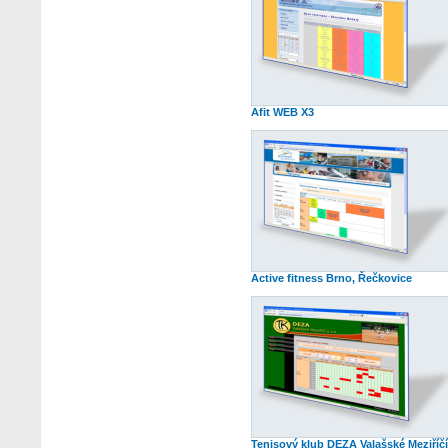
Afit WEB X3
Active fitness Brno, Řečkovice
Tenisový klub DEZA Valašské Meziříčí