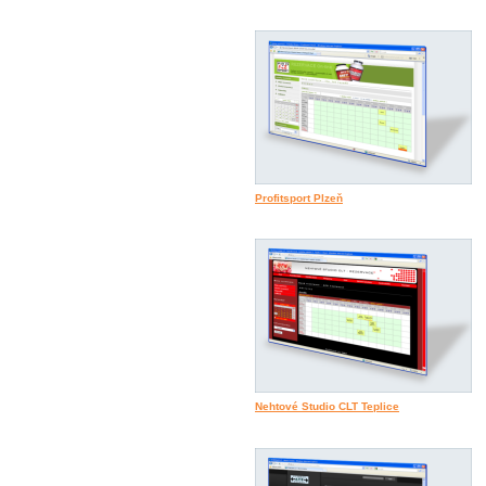
Profitsport Plzeň
Nehtové Studio CLT Teplice