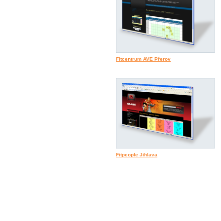
Fitcentrum AVE Přerov
Fitpeople Jihlava
© 2009 myPilates ACADEMY,
Pow