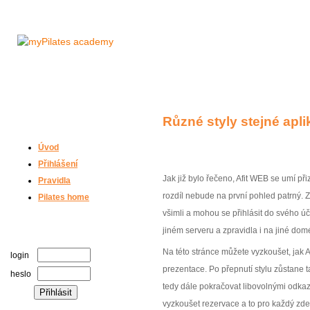
Různé styly stejné apl
Úvod
Přihlášení
Jak již bylo řečeno, Afit WEB se umí př
Pravidla
rozdíl nebude na první pohled patrný. Z
Pilates home
všimli a mohou se přihlásit do svého úč
jiném serveru a zpravidla i na jiné dom
Na této stránce můžete vyzkoušet, jak A
login
prezentace. Po přepnutí stylu zůstane 
heslo
tedy dále pokračovat libovolnými odkaz
vyzkoušet rezervace a to pro každý zde p