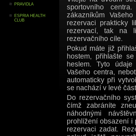
PRAVIDLA
sportovního centra
zákazníkům Vašeho 
ESPRIA HEALTH
CLUB
rezervaci prakticky 
rezervací, tak na 
rezervačního cíle.
Pokud máte již přihla
hostem, přihlašte s
heslem. Tyto údaje
Vašeho centra, neboť
automaticky při vytvo
se nachází v levé čás
Do rezervačního syst
čímž zabráníte zneu
náhodnými návštěv
prohlížení obsazení i
rezervaci zadat. Reze