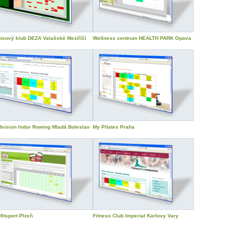
isový klub DEZA Valašské Meziříčí
Wellness centrum HEALTH PARK Opava
vision Indor Rowing Mladá Boleslav
My Pilates Praha
fitsport Plzeň
Fitness Club Imperial Karlovy Vary