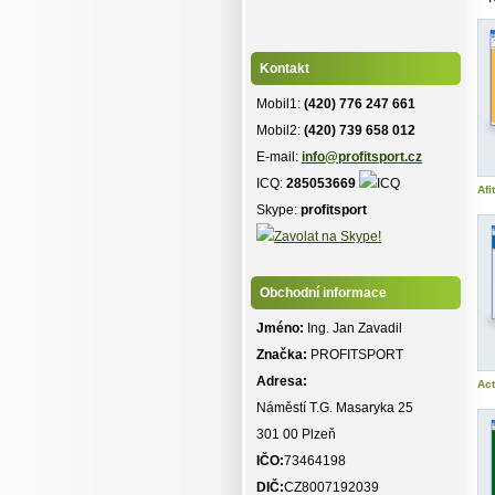
Kontakt
Mobil1:
(420) 776 247 661
Mobil2:
(420) 739 658 012
E-mail:
info@profitsport.cz
ICQ:
285053669
Afi
Skype:
profitsport
Obchodní informace
Jméno:
Ing. Jan Zavadil
Značka:
PROFITSPORT
Adresa:
Act
Náměstí T.G. Masaryka 25
301 00 Plzeň
IČO:
73464198
DIČ:
CZ8007192039