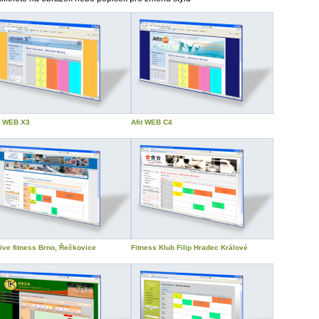
t WEB X3
Afit WEB C4
ive fitness Brno, Řečkovice
Fitness Klub Filip Hradec Králové