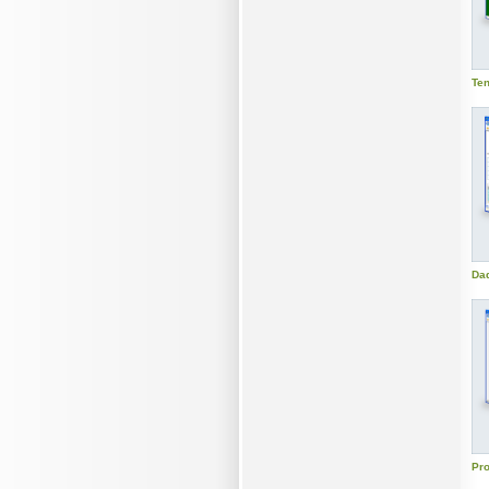
Ten
Dad
Pro