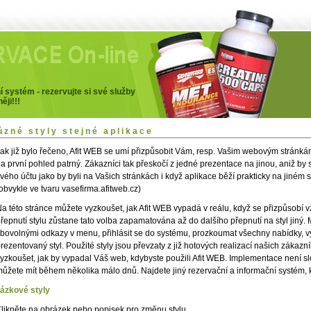
rt
í systém - rezervujte si své služby
ji!!!
ůzné styly stejné aplikace
ak již bylo řečeno, Afit WEB se umí přizpůsobit Vám, resp. Vašim webovým stránkám 
a první pohled patrný. Zákazníci tak přeskočí z jedné prezentace na jinou, aniž by s
vého účtu jako by byli na Vašich stránkách i když aplikace běží prakticky na jiném 
obvykle ve tvaru vasefirma.afitweb.cz)
a této stránce můžete vyzkoušet, jak Afit WEB vypadá v reálu, když se přizpůsobí 
řepnutí stylu zůstane tato volba zapamatována až do dalšího přepnutí na styl jiný.
ibovolnými odkazy v menu, přihlásit se do systému, prozkoumat všechny nabídky, v
rezentovaný styl. Použité styly jsou převzaty z již hotových realizací našich zákaz
yzkoušet, jak by vypadal Váš web, kdybyste použili Afit WEB. Implementace není slo
ůžete mít během několika málo dnů. Najdete jiný rezervační a informační systém, k
ázkové styly
likněte na obrázek nebo popisek pro změnu stylu