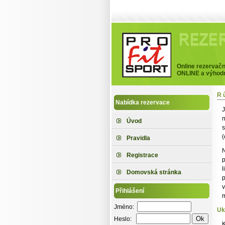
Profitspo
Online rezervačn
ONLINE a výhodně
R
Nabídka rezervace
J
n
Úvod
s
(
Pravidla
N
Registrace
p
l
Domovská stránka
p
v
Přihlášení
m
Jméno:
Uk
Heslo:
K