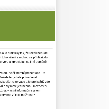
a to prakticky tak, že rozdíl nebude
i toho všimli a mohou se přihlásit do
serveru a zpravidla i na jiné doméně
vzhledu Vaší firemní prezentace. Po
 Můžete tedy dále pokračovat
yzkoušet rezervace a to pro každý zde
níků a Vy máte jedinečnou možnost si
žitá, vlastní informační systém
terý nabízí tolik možností?