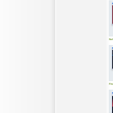
Neh
Fit