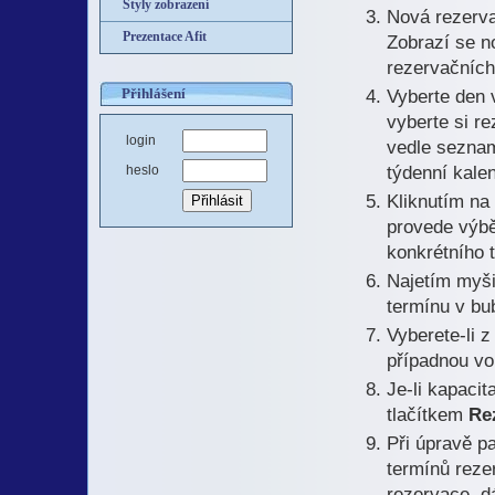
Styly zobrazení
Nová rezerva
Prezentace Afit
Zobrazí se n
rezervačních 
Přihlášení
Vyberte den 
vyberte si re
login
vedle sezna
týdenní kale
heslo
Kliknutím na
provede výběr
konkrétního 
Najetím myši
termínu v bu
Vyberete-li 
případnou vo
Je-li kapacit
tlačítkem
Re
Při úpravě p
termínů reze
rezervace, d