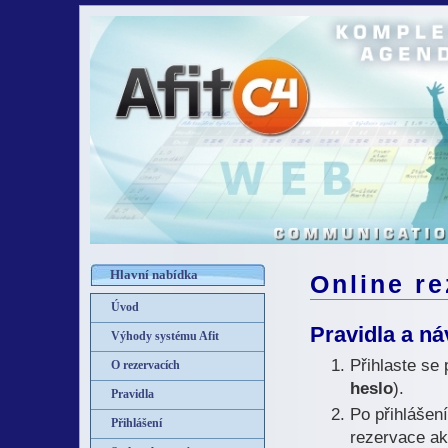
Hlavní nabídka
Online r
Úvod
Pravidla a n
Výhody systému Afit
Přihlaste se
O rezervacích
heslo
).
Pravidla
Po přihlášen
Přihlášení
rezervace ak