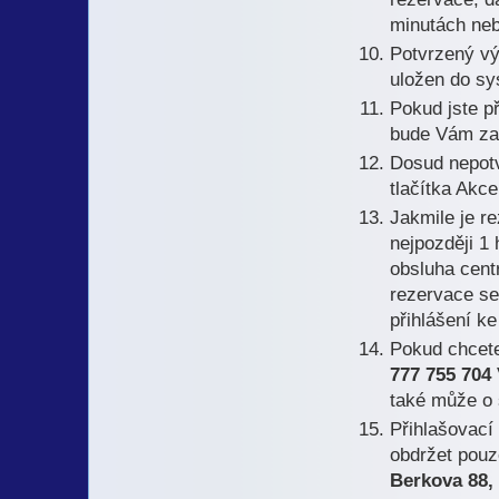
minutách neb
Potvrzený vý
uložen do sy
Pokud jste př
bude Vám zas
Dosud nepotv
tlačítka Akce
Jakmile je r
nejpozději 1
obsluha cent
rezervace se
přihlášení k
Pokud chcete 
777 755 704
také může o 
Přihlašovací
obdržet pouz
Berkova 88,