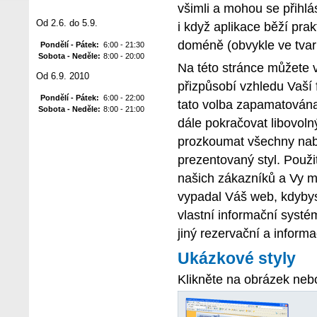
všimli a mohou se přihlá
Od 2.6. do 5.9.
i když aplikace běží prak
doméně (obvykle ve tvar
Pondělí - Pátek:
6:00 - 21:30
Sobota - Neděle:
8:00 - 20:00
Na této stránce můžete v
Od 6.9. 2010
přizpůsobí vzhledu Vaší 
Pondělí - Pátek:
6:00 - 22:00
tato volba zapamatována 
Sobota - Neděle:
8:00 - 21:00
dále pokračovat libovoln
prozkoumat všechny nabí
prezentovaný styl. Použit
našich zákazníků a Vy m
vypadal Váš web, kdybyst
vlastní informační syst
jiný rezervační a informa
Ukázkové styly
Klikněte na obrázek neb