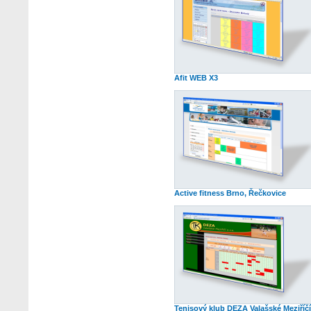
Afit WEB X3
Active fitness Brno, Řečkovice
Tenisový klub DEZA Valašské Meziříčí